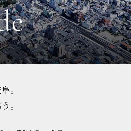
de
岐阜。
添う。