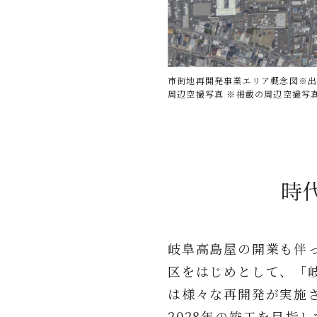
市街地再開発事業エリア概念図※
周辺空撮写真 ※掲載の周辺空撮写
時
岐阜高島屋の開業も伴っ
区をはじめとして、「
は様々な再開発が実施
2028年の竣工を目指